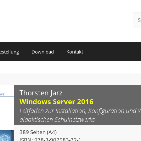
Su
nac
estellung
Download
Kontakt
Thorsten Jarz
Windows Server 2016
Leitfaden zur Installation, Konfiguration und
didaktischen Schulnetzwerks
389 Seiten (A4)
ISBN: 978-3-902583-32-1