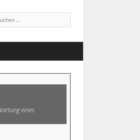
che
h:
 Wartung eines